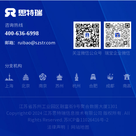
咨询热线
400-636-6998
邮箱：ruibao@szstr.com
关注微信公众号
瑞宝企业微信
分支机构
上海
北京
南京
苏州
杭州
合肥
成都
南昌
江苏省苏州工业园区融富街9号聚合数据大厦1301
Copyright© 2024 江苏思特瑞信息技术有限公司 版权所有 . All
Rights Reserved.
苏ICP备11026416号-2
法律声明
网站地图
|