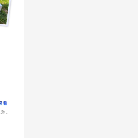
聚着
欢乐。