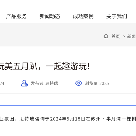
产品服务
新闻动态
成功案例
关于我们
首页
>
新闻
| 玩美五月趴，一起趣游玩！
24
发布者: 思特瑞
浏览量: 2025
氛围，思特瑞咨询于2024年5月18日在苏州·半月湾一棵