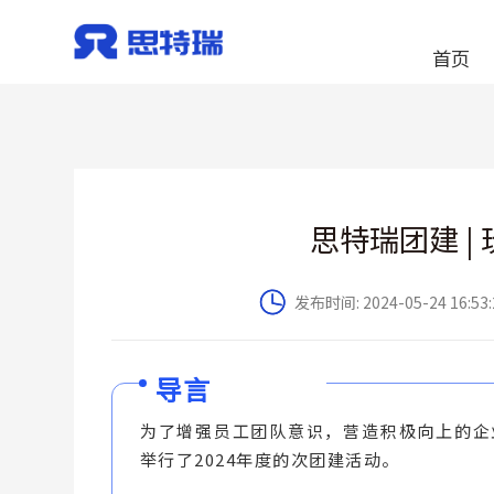
首页
思特瑞团建 
发布时间: 2024-05-24 16:53:
导言
为了增强员工团队意识，营造积极向上的企业
举行了2024年度的次团建活动。