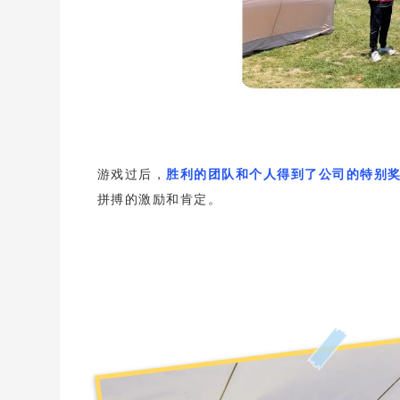
游戏过后，
胜利的团队和个人得到了公司的特别
拼搏的激励和肯定。